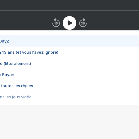
 DayZ
 a 13 ans (et vous l'avez ignoré)
e (littéralement)
im Rayan
 toutes les règles
s les jeux vidéo
us choquant de Rockstar ? - Le scandale BULLY
e plus moche de Steam
du RÊVE tourne au CAUCHEMAR