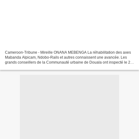
Cameroon-Tribune - Mireille ONANA MEBENGA La réhabilitation des axes
Mabanda Alpicam, Ndobo-Rails et autres connaissent une avancée. Les
grands conseillers de la Communauté urbaine de Douala ont inspecté le 28
octobre dernier les grands chantiers en cours...