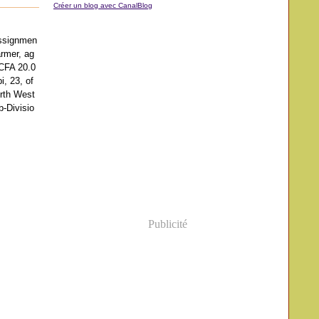
Créer un blog avec CanalBlog
assignmen
armer, ag
CFA 20.0
, 23, of
rth West
b-Divisio
Publicité