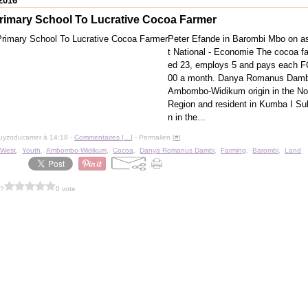
2016
rimary School To Lucrative Cocoa Farmer
Peter Efande in Barombi Mbo on 
t National - Economie The cocoa f
ed 23, employs 5 and pays each F
00 a month. Danya Romanus Dambi
Ambombo-Widikum origin in the No
Region and resident in Kumba I Su
n in the...
guyzoducamer à 14:18 -
Commentaires [
…
]
- Permalien [
#
]
-West
,
Youth
,
Ambombo-Widikum
,
Cocoa
,
Danya Romanus Dambi
,
Farming
,
Barombi
,
Land
 ?
0 vote