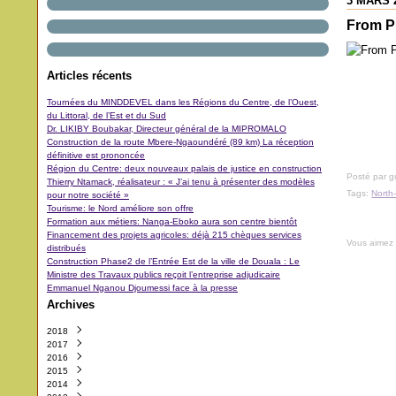
3 MARS 
From P
Articles récents
Tournées du MINDDEVEL dans les Régions du Centre, de l’Ouest,
du Littoral, de l’Est et du Sud
Dr. LIKIBY Boubakar, Directeur général de la MIPROMALO
Construction de la route Mbere-Ngaoundéré (89 km) La réception
définitive est prononcée
Région du Centre: deux nouveaux palais de justice en construction
Posté par 
Thierry Ntamack, réalisateur : « J’ai tenu à présenter des modèles
Tags:
North
pour notre société »
Tourisme: le Nord améliore son offre
Formation aux métiers: Nanga-Eboko aura son centre bientôt
Financement des projets agricoles: déjà 215 chèques services
Vous aimez
distribués
Construction Phase2 de l’Entrée Est de la ville de Douala : Le
Ministre des Travaux publics reçoit l’entreprise adjudicaire
Emmanuel Nganou Djoumessi face à la presse
Archives
2018
2017
Octobre
(3)
2016
Septembre
Décembre
(42)
(5)
2015
Août
Novembre
Décembre
(11)
(31)
(29)
2014
Juillet
Octobre
Novembre
Décembre
(11)
(48)
(64)
(40)