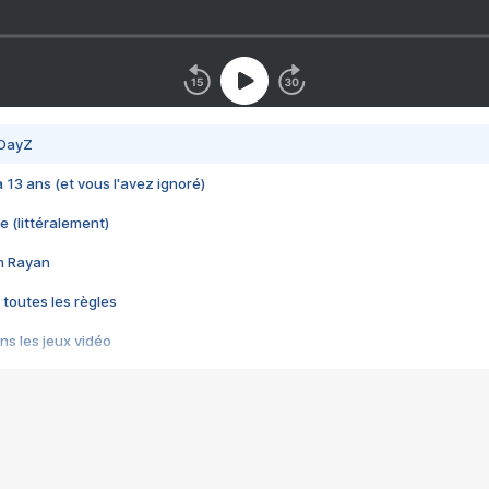
 DayZ
 a 13 ans (et vous l'avez ignoré)
e (littéralement)
im Rayan
 toutes les règles
s les jeux vidéo
us choquant de Rockstar ? - Le scandale BULLY
e plus moche de Steam
du RÊVE tourne au CAUCHEMAR