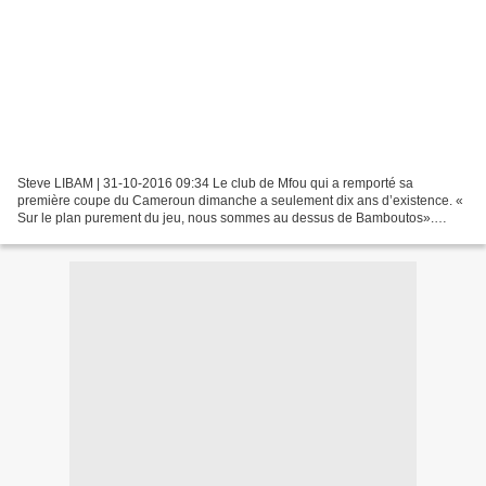
Steve LIBAM | 31-10-2016 09:34 Le club de Mfou qui a remporté sa
première coupe du Cameroun dimanche a seulement dix ans d’existence. «
Sur le plan purement du jeu, nous sommes au dessus de Bamboutos».
Quelques heures avant la finale de la coupe du Cameroun...