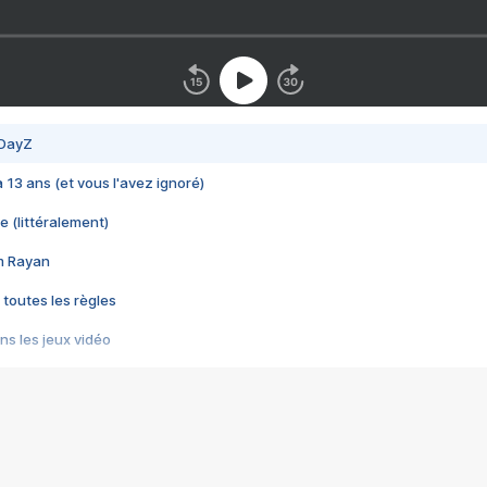
 DayZ
 a 13 ans (et vous l'avez ignoré)
e (littéralement)
im Rayan
 toutes les règles
s les jeux vidéo
us choquant de Rockstar ? - Le scandale BULLY
e plus moche de Steam
du RÊVE tourne au CAUCHEMAR