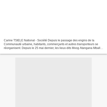
Carine TSIELE National - Société Depuis le passage des engins de la
Communauté urbaine, habitants, commerçants et autres transporteurs se
réorganisent. Depuis le 25 mai dernier, les lieux-dits Mvog Atangana Mballa,
descente Coron, marché Mvog-Mbi sont...