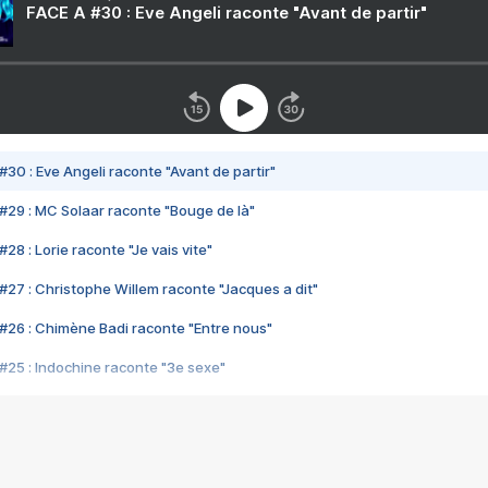
FACE A #30 : Eve Angeli raconte "Avant de partir"
#30 : Eve Angeli raconte "Avant de partir"
#29 : MC Solaar raconte "Bouge de là"
28 : Lorie raconte "Je vais vite"
#27 : Christophe Willem raconte "Jacques a dit"
#26 : Chimène Badi raconte "Entre nous"
#25 : Indochine raconte "3e sexe"
#24 : Zaho raconte "C'est chelou"
#23 : Patrick Bruel raconte "Au café des délices"
#22 : Kyo raconte "Le chemin"