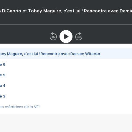
 DiCaprio et Tobey Maguire, c'est lui ! Rencontre avec Dam
bey Maguire, c'est lui ! Rencontre avec Damien Witecka
e 6
e 5
e 4
e 3
s créatrices de la VF !
e 2
e 1