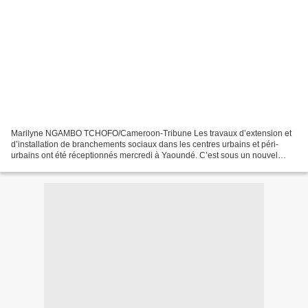
Marilyne NGAMBO TCHOFO/Cameroon-Tribune Les travaux d’extension et
d’installation de branchements sociaux dans les centres urbains et péri-
urbains ont été réceptionnés mercredi à Yaoundé. C’est sous un nouvel
angle que Louis Lekegang, résident de « Komkana...