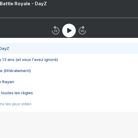
 Battle Royale - DayZ
 DayZ
 a 13 ans (et vous l'avez ignoré)
e (littéralement)
im Rayan
 toutes les règles
s les jeux vidéo
us choquant de Rockstar ? - Le scandale BULLY
e plus moche de Steam
du RÊVE tourne au CAUCHEMAR