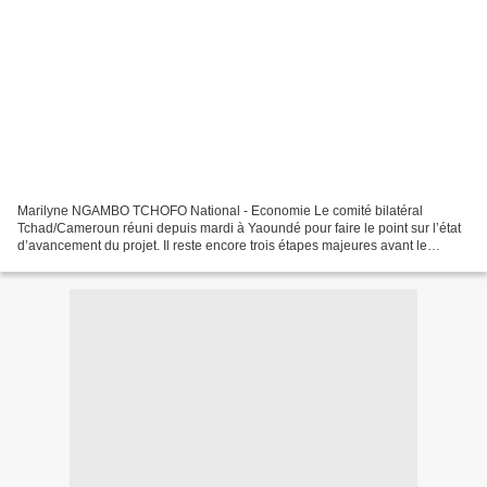
Marilyne NGAMBO TCHOFO National - Economie Le comité bilatéral
Tchad/Cameroun réuni depuis mardi à Yaoundé pour faire le point sur l’état
d’avancement du projet. Il reste encore trois étapes majeures avant le
démarrage des travaux de construction du pont...