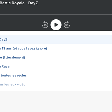
 Battle Royale - DayZ
 DayZ
 a 13 ans (et vous l'avez ignoré)
e (littéralement)
im Rayan
 toutes les règles
s les jeux vidéo
us choquant de Rockstar ? - Le scandale BULLY
e plus moche de Steam
du RÊVE tourne au CAUCHEMAR