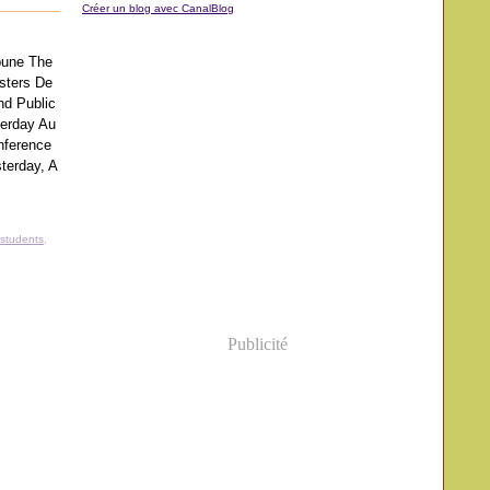
Créer un blog avec CanalBlog
bune The
sters De
nd Public
terday Au
nference
terday, A
students
,
Publicité