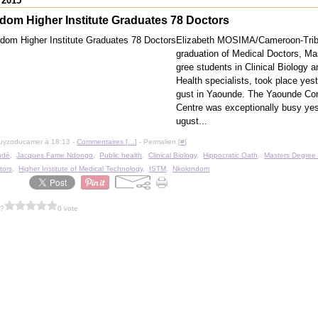
 2015
dom Higher Institute Graduates 78 Doctors
Elizabeth MOSIMA/Cameroon-Tri
graduation of Medical Doctors, Ma
gree students in Clinical Biology a
Health specialists, took place yes
gust in Yaounde. The Yaounde Co
Centre was exceptionally busy yes
ugust...
guyzoducamer à 18:13 -
Commentaires [
…
]
- Permalien [
#
]
ndé
,
Jacques Fame Ndongo
,
Public health
,
Clinical Biology
,
Hippocratic Oath
,
Masters Degree 
tors
,
Higher Institute of Medical Technology
,
ISTM
,
Nkolondom
 ?
0 vote