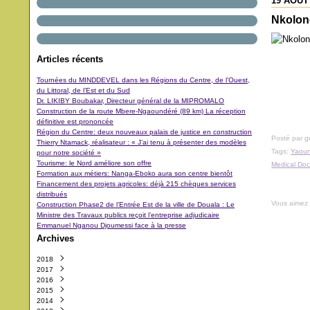
19 AOÛT
Nkolon
Articles récents
Tournées du MINDDEVEL dans les Régions du Centre, de l’Ouest,
du Littoral, de l’Est et du Sud
Dr. LIKIBY Boubakar, Directeur général de la MIPROMALO
Construction de la route Mbere-Ngaoundéré (89 km) La réception
définitive est prononcée
Région du Centre: deux nouveaux palais de justice en construction
Posté par 
Thierry Ntamack, réalisateur : « J’ai tenu à présenter des modèles
Tags:
Yaou
pour notre société »
Tourisme: le Nord améliore son offre
Medical Doc
Formation aux métiers: Nanga-Eboko aura son centre bientôt
Financement des projets agricoles: déjà 215 chèques services
distribués
Vous aimez
Construction Phase2 de l’Entrée Est de la ville de Douala : Le
Ministre des Travaux publics reçoit l’entreprise adjudicaire
Emmanuel Nganou Djoumessi face à la presse
Archives
2018
2017
Octobre
(3)
2016
Septembre
Décembre
(42)
(5)
2015
Août
Novembre
Décembre
(11)
(31)
(29)
2014
Juillet
Octobre
Novembre
Décembre
(11)
(48)
(64)
(40)