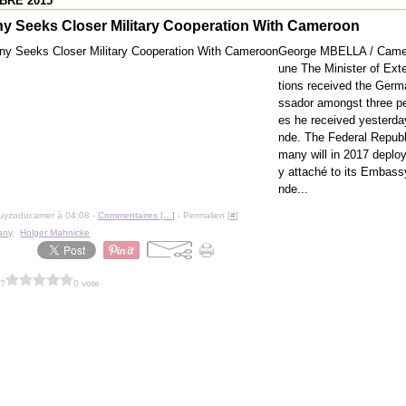
BRE 2015
y Seeks Closer Military Cooperation With Cameroon
George MBELLA / Camer
une The Minister of Ext
tions received the Ger
ssador amongst three pe
es he received yesterda
nde. The Federal Republ
many will in 2017 deploy
y attaché to its Embass
nde...
guyzoducamer à 04:08 -
Commentaires [
…
]
- Permalien [
#
]
any
,
Holger Mahnicke
 ?
0 vote