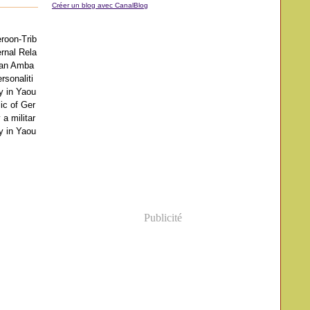
Créer un blog avec CanalBlog
oon-Trib
ernal Rela
man Amba
rsonaliti
y in Yaou
ic of Ger
 a militar
y in Yaou
Publicité