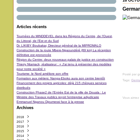
16 OCTO
German
Articles récents
Tournées du MINDDEVEL dans les Régions du Centre, de l’Ouest,
du Littoral, de l’Est et du Sud
Dr. LIKIBY Boubakar, Directeur général de la MIPROMALO
Construction de la route Mbere-Ngaoundéré (89 km) La réception
définitive est prononcée
Région du Centre: deux nouveaux palais de justice en construction
Thierry Ntamack, réalisateur : « J’ai tenu à présenter des modèles
pour notre société »
Tourisme: le Nord améliore son offre
Posté par 
Formation aux métiers: Nanga-Eboko aura son centre bientôt
Tags:
Germ
Financement des projets agricoles: déjà 215 chèques services
distribués
Construction Phase2 de l’Entrée Est de la ville de Douala : Le
Ministre des Travaux publics reçoit l’entreprise adjudicaire
Vous aimez
Emmanuel Nganou Djoumessi face à la presse
Archives
2018
2017
Octobre
(3)
2016
Septembre
Décembre
(42)
(5)
2015
Août
Novembre
Décembre
(11)
(31)
(29)
2014
Juillet
Octobre
Novembre
Décembre
(11)
(48)
(64)
(40)