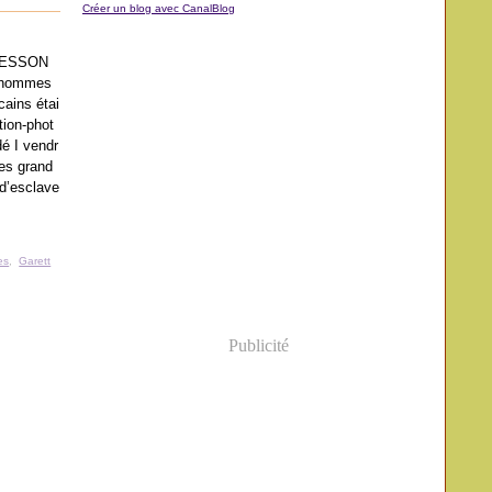
Créer un blog avec CanalBlog
BESSON
 hommes
ains étai
tion-phot
dé I vendr
des grand
d’esclave
es
,
Garett
Publicité