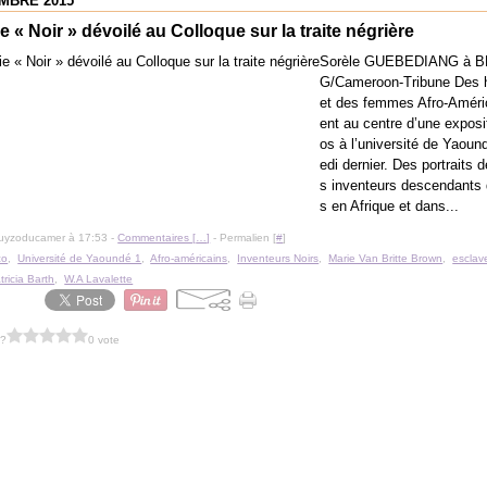
MBRE 2015
e « Noir » dévoilé au Colloque sur la traite négrière
Sorèle GUEBEDIANG à 
G/Cameroon-Tribune Des
et des femmes Afro-Améric
ent au centre d’une exposi
os à l’université de Yaoun
edi dernier. Des portraits 
s inventeurs descendants 
s en Afrique et dans...
guyzoducamer à 17:53 -
Commentaires [
…
]
- Permalien [
#
]
co
,
Université de Yaoundé 1
,
Afro-américains
,
Inventeurs Noirs
,
Marie Van Britte Brown
,
esclav
tricia Barth
,
W.A Lavalette
 ?
0 vote