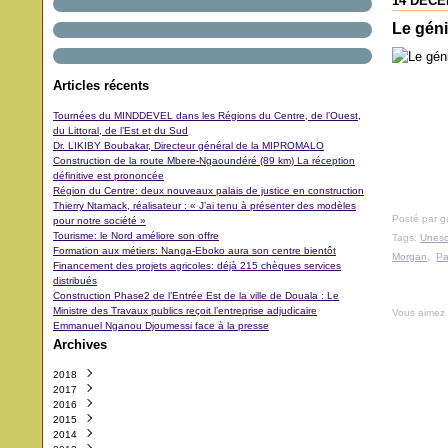
14 DÉCE
Le géni
Articles récents
Tournées du MINDDEVEL dans les Régions du Centre, de l’Ouest,
du Littoral, de l’Est et du Sud
Dr. LIKIBY Boubakar, Directeur général de la MIPROMALO
Construction de la route Mbere-Ngaoundéré (89 km) La réception
définitive est prononcée
Région du Centre: deux nouveaux palais de justice en construction
Thierry Ntamack, réalisateur : « J’ai tenu à présenter des modèles
Posté par 
pour notre société »
Tourisme: le Nord améliore son offre
Tags:
Unes
Formation aux métiers: Nanga-Eboko aura son centre bientôt
Morgan
,
Pa
Financement des projets agricoles: déjà 215 chèques services
distribués
Construction Phase2 de l’Entrée Est de la ville de Douala : Le
Ministre des Travaux publics reçoit l’entreprise adjudicaire
Vous aimez
Emmanuel Nganou Djoumessi face à la presse
Archives
2018
2017
Octobre
(3)
2016
Septembre
Décembre
(42)
(5)
2015
Août
Novembre
Décembre
(11)
(31)
(29)
2014
Juillet
Octobre
Novembre
Décembre
(11)
(48)
(64)
(40)