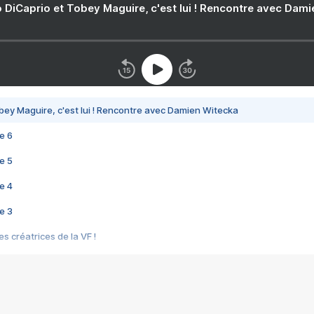
 DiCaprio et Tobey Maguire, c'est lui ! Rencontre avec Dam
bey Maguire, c'est lui ! Rencontre avec Damien Witecka
e 6
e 5
e 4
e 3
s créatrices de la VF !
e 2
e 1
e Mektoub My Love arrive enfin ! Rencontre avec Shaïn Boumedine et Sal