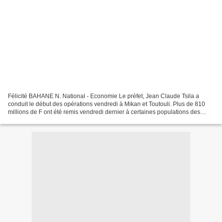
Félicité BAHANE N. National - Economie Le préfet, Jean Claude Tsila a
conduit le début des opérations vendredi à Mikan et Toutouli. Plus de 810
millions de F ont été remis vendredi dernier à certaines populations des
villages Mikan et Toutouli dans le...