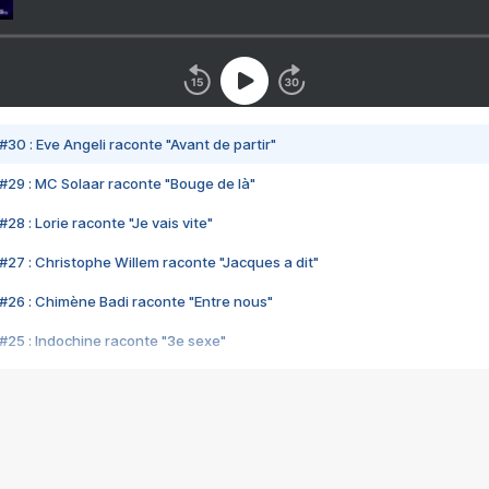
#30 : Eve Angeli raconte "Avant de partir"
#29 : MC Solaar raconte "Bouge de là"
28 : Lorie raconte "Je vais vite"
#27 : Christophe Willem raconte "Jacques a dit"
#26 : Chimène Badi raconte "Entre nous"
#25 : Indochine raconte "3e sexe"
#24 : Zaho raconte "C'est chelou"
#23 : Patrick Bruel raconte "Au café des délices"
#22 : Kyo raconte "Le chemin"