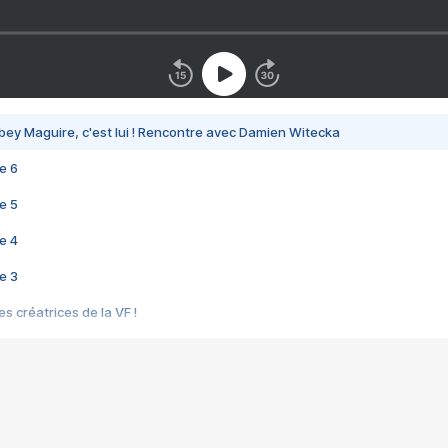
bey Maguire, c'est lui ! Rencontre avec Damien Witecka
e 6
e 5
e 4
e 3
s créatrices de la VF !
e 2
e 1
e Mektoub My Love arrive enfin ! Rencontre avec Shaïn Boumedine et Sal