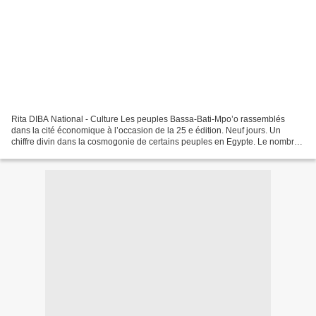
Rita DIBA National - Culture Les peuples Bassa-Bati-Mpo’o rassemblés
dans la cité économique à l’occasion de la 25 e édition. Neuf jours. Un
chiffre divin dans la cosmogonie de certains peuples en Egypte. Le nombre
de jours que va durer le festival Mbog...