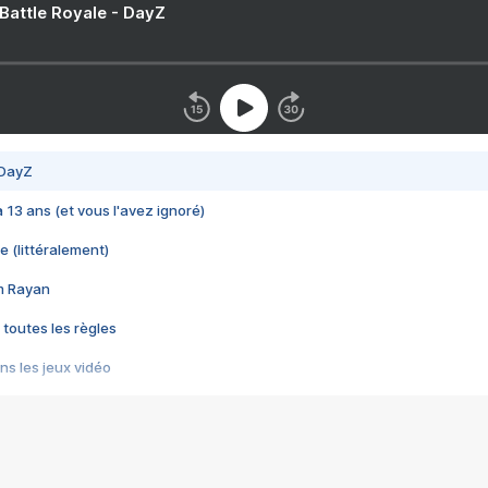
 Battle Royale - DayZ
 DayZ
 a 13 ans (et vous l'avez ignoré)
e (littéralement)
im Rayan
 toutes les règles
s les jeux vidéo
us choquant de Rockstar ? - Le scandale BULLY
e plus moche de Steam
du RÊVE tourne au CAUCHEMAR