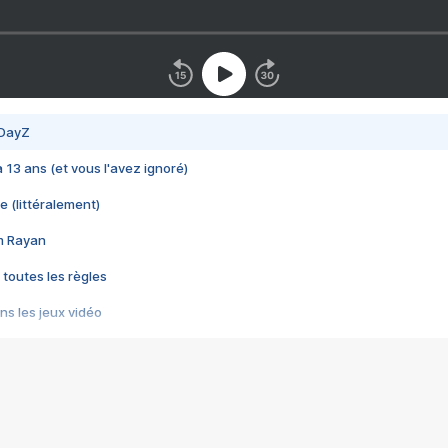
 DayZ
 a 13 ans (et vous l'avez ignoré)
e (littéralement)
im Rayan
 toutes les règles
s les jeux vidéo
us choquant de Rockstar ? - Le scandale BULLY
e plus moche de Steam
du RÊVE tourne au CAUCHEMAR