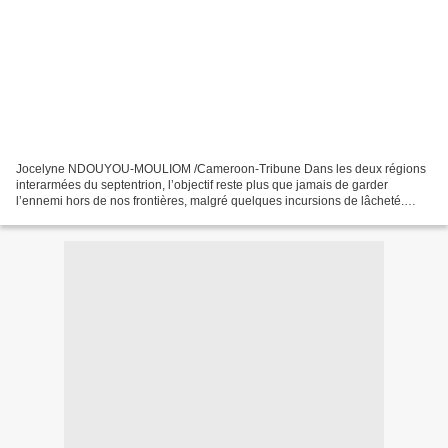
Jocelyne NDOUYOU-MOULIOM /Cameroon-Tribune Dans les deux régions
interarmées du septentrion, l’objectif reste plus que jamais de garder
l’ennemi hors de nos frontières, malgré quelques incursions de lâcheté.
C’est au cours d’une démonstration aérienne...