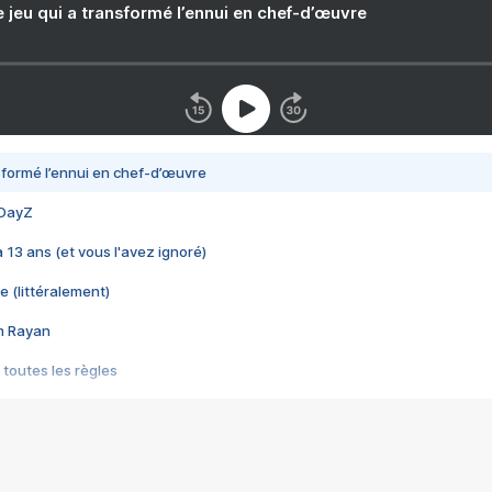
e jeu qui a transformé l’ennui en chef-d’œuvre
nsformé l’ennui en chef-d’œuvre
 DayZ
 a 13 ans (et vous l'avez ignoré)
e (littéralement)
im Rayan
 toutes les règles
s les jeux vidéo
us choquant de Rockstar ? - Le scandale BULLY
e plus moche de Steam