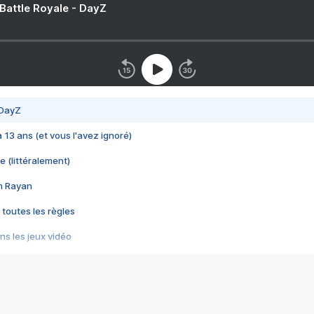
 Battle Royale - DayZ
 DayZ
 a 13 ans (et vous l'avez ignoré)
e (littéralement)
im Rayan
 toutes les règles
s les jeux vidéo
us choquant de Rockstar ? - Le scandale BULLY
e plus moche de Steam
du RÊVE tourne au CAUCHEMAR