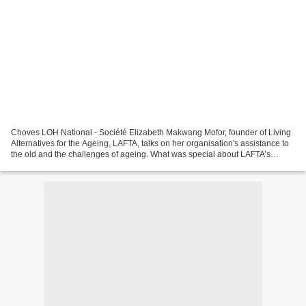
Choves LOH National - Société Elizabeth Makwang Mofor, founder of Living
Alternatives for the Ageing, LAFTA, talks on her organisation's assistance to
the old and the challenges of ageing. What was special about LAFTA’s
recent third quarterly sensitisation...