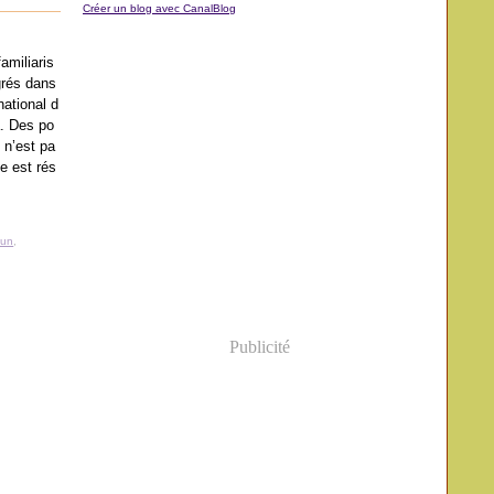
Créer un blog avec CanalBlog
amiliaris
grés dans
national d
. Des po
 n’est pa
ge est rés
oun
,
Publicité