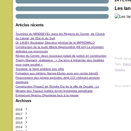
24 FÉVR
Les lan
Articles récents
Tournées du MINDDEVEL dans les Régions du Centre, de l’Ouest,
du Littoral, de l’Est et du Sud
Dr. LIKIBY Boubakar, Directeur général de la MIPROMALO
Construction de la route Mbere-Ngaoundéré (89 km) La réception
définitive est prononcée
Région du Centre: deux nouveaux palais de justice en construction
Posté par 
Thierry Ntamack, réalisateur : « J’ai tenu à présenter des modèles
Tags:
Ewon
pour notre société »
Tourisme: le Nord améliore son offre
Unesco
Formation aux métiers: Nanga-Eboko aura son centre bientôt
Financement des projets agricoles: déjà 215 chèques services
distribués
Vous aimez
Construction Phase2 de l’Entrée Est de la ville de Douala : Le
Ministre des Travaux publics reçoit l’entreprise adjudicaire
Emmanuel Nganou Djoumessi face à la presse
Archives
2018
2017
Octobre
(3)
2016
Septembre
Décembre
(42)
(5)
2015
Août
Novembre
Décembre
(11)
(31)
(29)
2014
Juillet
Octobre
Novembre
Décembre
(11)
(48)
(64)
(40)