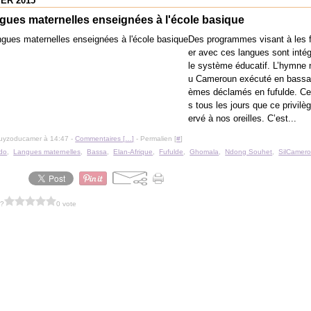
IER 2015
gues maternelles enseignées à l'école basique
Des programmes visant à les f
er avec ces langues sont inté
le système éducatif. L’hymne 
u Cameroun exécuté en bassa
èmes déclamés en fufulde. Ce
s tous les jours que ce privilè
ervé à nos oreilles. C’est...
guyzoducamer à 14:47 -
Commentaires [
…
]
- Permalien [
#
]
do
,
Langues maternelles
,
Bassa
,
Elan-Afrique
,
Fufulde
,
Ghomala
,
Ndong Souhet
,
SilCamer
 ?
0 vote