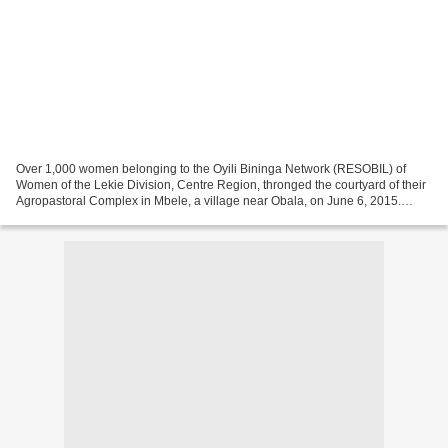
Over 1,000 women belonging to the Oyili Bininga Network (RESOBIL) of
Women of the Lekie Division, Centre Region, thronged the courtyard of their
Agropastoral Complex in Mbele, a village near Obala, on June 6, 2015.
Dressed in green “kabas”, they had come...