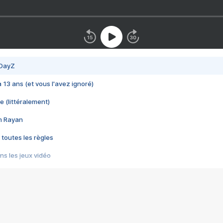
 DayZ
 a 13 ans (et vous l'avez ignoré)
e (littéralement)
im Rayan
 toutes les règles
s les jeux vidéo
us choquant de Rockstar ? - Le scandale BULLY
e plus moche de Steam
du RÊVE tourne au CAUCHEMAR