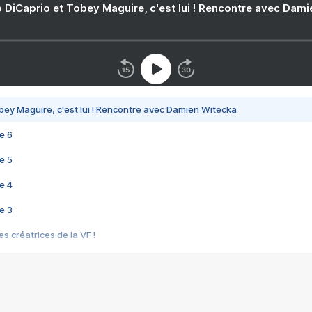
 DiCaprio et Tobey Maguire, c'est lui ! Rencontre avec Dam
bey Maguire, c'est lui ! Rencontre avec Damien Witecka
e 6
e 5
e 4
e 3
s créatrices de la VF !
e 2
e 1
e Mektoub My Love arrive enfin ! Rencontre avec Shaïn Boumedine et Sal