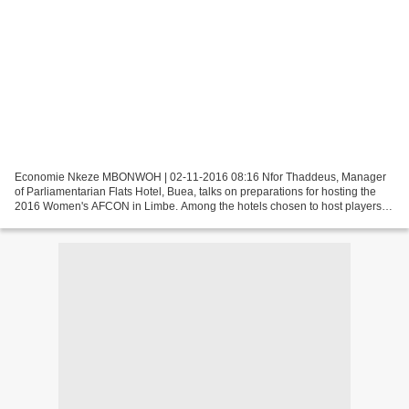
Economie Nkeze MBONWOH | 02-11-2016 08:16 Nfor Thaddeus, Manager
of Parliamentarian Flats Hotel, Buea, talks on preparations for hosting the
2016 Women's AFCON in Limbe. Among the hotels chosen to host players of
the female AFCON in Cameroon is the famous...