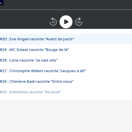
#30 : Eve Angeli raconte "Avant de partir"
#29 : MC Solaar raconte "Bouge de là"
28 : Lorie raconte "Je vais vite"
#27 : Christophe Willem raconte "Jacques a dit"
#26 : Chimène Badi raconte "Entre nous"
#25 : Indochine raconte "3e sexe"
#24 : Zaho raconte "C'est chelou"
#23 : Patrick Bruel raconte "Au café des délices"
#22 : Kyo raconte "Le chemin"