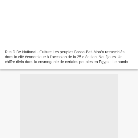
Rita DIBA National - Culture Les peuples Bassa-Bati-Mpo’o rassemblés
dans la cité économique à l’occasion de la 25 e édition. Neuf jours. Un
chiffre divin dans la cosmogonie de certains peuples en Egypte. Le nombre
de jours que va durer le festival Mbog...