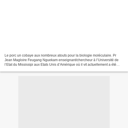
Le porc un cobaye aux nombreux atouts pour la biologie moléculaire. Pr
Jean Magloire Feugang Nguekam enseignant/chercheur à l’Université de
l’Etat du Mississipi aux Etats Unis d’Amérique où il vit actuellement a été
l’invité du « mois de la recherche...