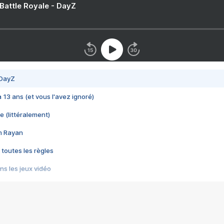
 Battle Royale - DayZ
 DayZ
 a 13 ans (et vous l'avez ignoré)
e (littéralement)
im Rayan
 toutes les règles
s les jeux vidéo
us choquant de Rockstar ? - Le scandale BULLY
e plus moche de Steam
du RÊVE tourne au CAUCHEMAR