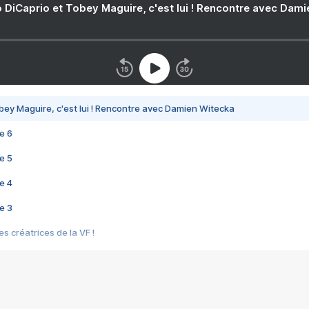
 DiCaprio et Tobey Maguire, c'est lui ! Rencontre avec Dam
bey Maguire, c'est lui ! Rencontre avec Damien Witecka
e 6
e 5
e 4
e 3
s créatrices de la VF !
e 2
e 1
e Mektoub My Love arrive enfin ! Rencontre avec Shaïn Boumedine et Sal