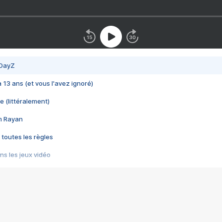
 DayZ
 a 13 ans (et vous l'avez ignoré)
e (littéralement)
im Rayan
 toutes les règles
s les jeux vidéo
us choquant de Rockstar ? - Le scandale BULLY
e plus moche de Steam
du RÊVE tourne au CAUCHEMAR