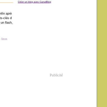
Créer un blog avec CanalBlog
nfin aprè
ts-clés d
 un flash,
,
Nene
Publicité