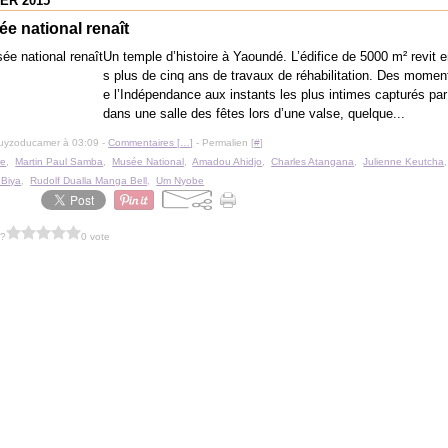
IER 2015
e national renaît
Un temple d’histoire à Yaoundé. L’édifice de 5000 m² revit e
s plus de cinq ans de travaux de réhabilitation. Des momen
e l’Indépendance aux instants les plus intimes capturés par
dans une salle des fêtes lors d’une valse, quelque...
guyzoducamer à 03:09 -
Commentaires [
…
]
- Permalien [
#
]
re
,
Martin Paul Samba
,
Musée National
,
Amadou Ahidjo
,
Charles Atangana
,
Julienne Keutcha
 Biya
,
Rudolf Dualla Manga Bell
,
Um Nyobe
 ?
0 vote