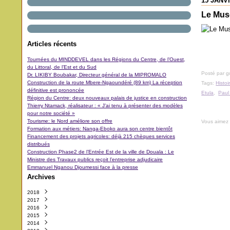
15 JANV
Le Musé
Articles récents
Tournées du MINDDEVEL dans les Régions du Centre, de l’Ouest,
du Littoral, de l’Est et du Sud
Posté par 
Dr. LIKIBY Boubakar, Directeur général de la MIPROMALO
Construction de la route Mbere-Ngaoundéré (89 km) La réception
Tags:
Histoi
définitive est prononcée
Etula
,
Paul
Région du Centre: deux nouveaux palais de justice en construction
Thierry Ntamack, réalisateur : « J’ai tenu à présenter des modèles
pour notre société »
Tourisme: le Nord améliore son offre
Vous aimez
Formation aux métiers: Nanga-Eboko aura son centre bientôt
Financement des projets agricoles: déjà 215 chèques services
distribués
Construction Phase2 de l’Entrée Est de la ville de Douala : Le
Ministre des Travaux publics reçoit l’entreprise adjudicaire
Emmanuel Nganou Djoumessi face à la presse
Archives
2018
2017
Octobre
(3)
2016
Septembre
Décembre
(42)
(5)
2015
Août
Novembre
Décembre
(11)
(31)
(29)
2014
Juillet
Octobre
Novembre
Décembre
(11)
(48)
(64)
(40)