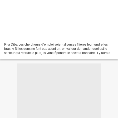
Rita Diba Les chercheurs d’emploi voient diverses filières leur tendre les
bras. « Si les gens ne font pas attention, on va leur demander quel est le
secteur qui recrute le plus, ils vont répondre le secteur bancaire. Il y aura des
étudiants qui vont...