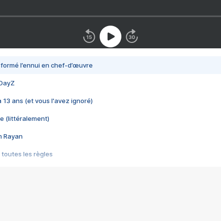
nsformé l’ennui en chef-d’œuvre
 DayZ
 a 13 ans (et vous l'avez ignoré)
e (littéralement)
im Rayan
 toutes les règles
s les jeux vidéo
us choquant de Rockstar ? - Le scandale BULLY
e plus moche de Steam