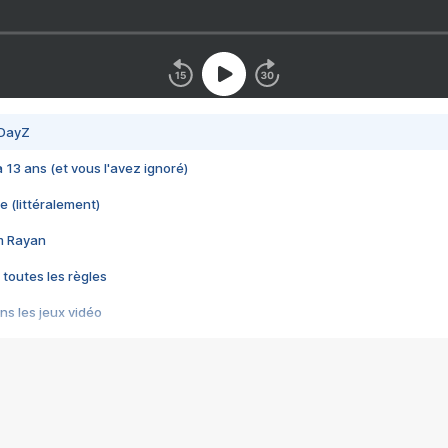
 DayZ
 a 13 ans (et vous l'avez ignoré)
e (littéralement)
im Rayan
 toutes les règles
s les jeux vidéo
us choquant de Rockstar ? - Le scandale BULLY
e plus moche de Steam
du RÊVE tourne au CAUCHEMAR