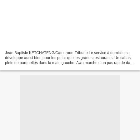
Jean Baptiste KETCHATENG/Cameroon-Tribune Le service à domicile se
développe aussi bien pour les petits que les grands restaurants. Un cabas
plein de barquettes dans la main gauche, Awa marche d’un pas rapide dans
les rues rectilignes de Bonanjo et ne...