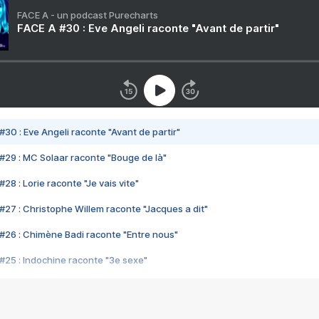
FACE A - un podcast Purecharts
FACE A #30 : Eve Angeli raconte "Avant de partir"
#30 : Eve Angeli raconte "Avant de partir"
#29 : MC Solaar raconte "Bouge de là"
28 : Lorie raconte "Je vais vite"
#27 : Christophe Willem raconte "Jacques a dit"
#26 : Chimène Badi raconte "Entre nous"
#25 : Indochine raconte "3e sexe"
#24 : Zaho raconte "C'est chelou"
#23 : Patrick Bruel raconte "Au café des délices"