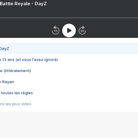
 Battle Royale - DayZ
 DayZ
 a 13 ans (et vous l'avez ignoré)
e (littéralement)
im Rayan
 toutes les règles
s les jeux vidéo
us choquant de Rockstar ? - Le scandale BULLY
e plus moche de Steam
du RÊVE tourne au CAUCHEMAR