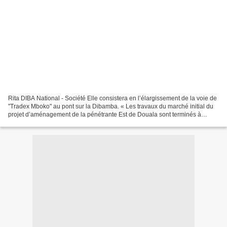
Rita DIBA National - Société Elle consistera en l’élargissement de la voie de
"Tradex Mboko" au pont sur la Dibamba. « Les travaux du marché initial du
projet d’aménagement de la pénétrante Est de Douala sont terminés à
100%. On va maintenant poursuivre...