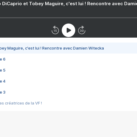
 DiCaprio et Tobey Maguire, c'est lui ! Rencontre avec Dam
bey Maguire, c'est lui ! Rencontre avec Damien Witecka
e 6
e 5
e 4
e 3
s créatrices de la VF !
e 2
e 1
e Mektoub My Love arrive enfin ! Rencontre avec Shaïn Boumedine et Sal