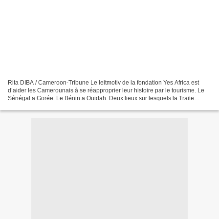
Rita DIBA / Cameroon-Tribune Le leitmotiv de la fondation Yes Africa est
d’aider les Camerounais à se réapproprier leur histoire par le tourisme. Le
Sénégal a Gorée. Le Bénin a Ouidah. Deux lieux sur lesquels la Traite
négrière a laissé son indélébile...