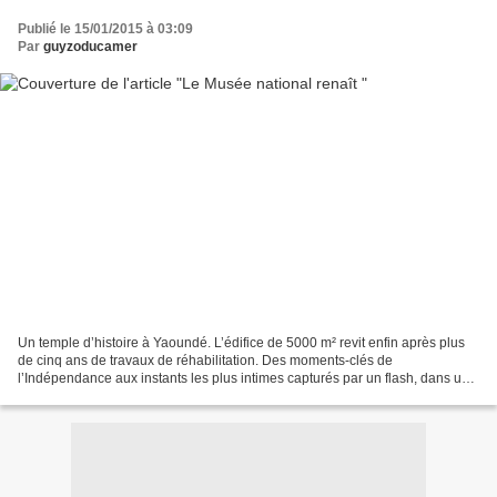
Publié le 15/01/2015 à 03:09
Par
guyzoducamer
Un temple d’histoire à Yaoundé. L’édifice de 5000 m² revit enfin après plus
de cinq ans de travaux de réhabilitation. Des moments-clés de
l’Indépendance aux instants les plus intimes capturés par un flash, dans une
salle des fêtes lors d’une valse, quelque...