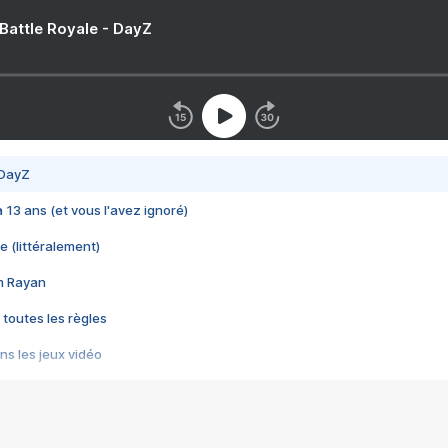
 Battle Royale - DayZ
 DayZ
 a 13 ans (et vous l'avez ignoré)
e (littéralement)
im Rayan
 toutes les règles
s les jeux vidéo
us choquant de Rockstar ? - Le scandale BULLY
e plus moche de Steam