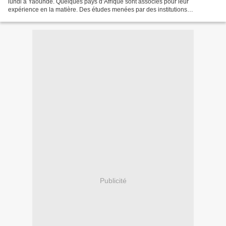
lundi à Yaoundé. Quelques pays d’Afrique sont associés pour leur
expérience en la matière. Des études menées par des institutions
internationales comme le Programme alimentaire mondiale...
Publicité