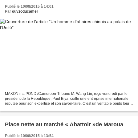
Publié le 10/08/2015 à 14:01
Par
guyzoducamer
MAKON ma PONDI/Cameroon-Tribune M. Wang Lin, reçu vendredi par le
président de la République, Paul Biya, coiffe une entreprise internationale
réputée pour son expertise et son savoir-faire. C’est un véritable poids lourd
de l’économie chinoise et mondiale...
Place nette au marché « Abattoir »de Maroua
Publié le 10/08/2015 à 13:54