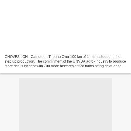
CHOVES LOH - Cameroon Tribune Over 100 km of farm roads opened to
step up production. The commitment of the UNVDA agro- industry to produce
more rice is evident with 700 more hectares of rice farms being developed in
the villages of Bambalang, Balikumbat,...