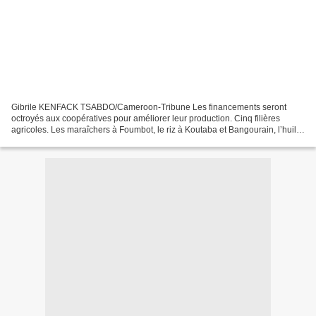
Gibrile KENFACK TSABDO/Cameroon-Tribune Les financements seront
octroyés aux coopératives pour améliorer leur production. Cinq filières
agricoles. Les maraîchers à Foumbot, le riz à Koutaba et Bangourain, l’huile
de palme à Malantouen, le manioc à Massangam...