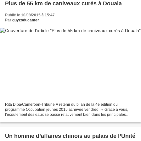
Plus de 55 km de caniveaux curés à Douala
Publié le 10/08/2015 à 15:47
Par
guyzoducamer
Rita Diba/Cameroon-Tribune A retenir du bilan de la 4e édition du
programme Occupation jeunes 2015 achevée vendredi. « Grâce à vous,
l’écoulement des eaux se passe relativement bien dans les principales
zones où vous avez travaillé ». Pour Fritz Ntone...
Un homme d’affaires chinois au palais de l’Unité