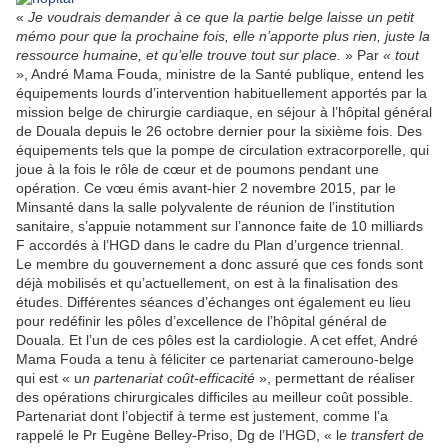
«
Je voudrais demander à ce que la partie belge laisse un petit
mémo pour que la prochaine fois, elle n’apporte plus rien, juste la
ressource humaine, et qu’elle trouve tout sur place.
» Par
« tout
», André Mama Fouda, ministre de la Santé publique, entend les
équipements lourds d’intervention habituellement apportés par la
mission belge de chirurgie cardiaque, en séjour à l’hôpital général
de Douala depuis le 26 octobre dernier pour la sixième fois. Des
équipements tels que la pompe de circulation extracorporelle, qui
joue à la fois le rôle de cœur et de poumons pendant une
opération. Ce vœu émis avant-hier 2 novembre 2015, par le
Minsanté dans la salle polyvalente de réunion de l’institution
sanitaire, s’appuie notamment sur l’annonce faite de 10 milliards
F accordés à l’HGD dans le cadre du Plan d’urgence triennal.
Le membre du gouvernement a donc assuré que ces fonds sont
déjà mobilisés et qu’actuellement, on est à la finalisation des
études. Différentes séances d’échanges ont également eu lieu
pour redéfinir les pôles d’excellence de l’hôpital général de
Douala. Et l’un de ces pôles est la cardiologie. A cet effet, André
Mama Fouda a tenu à féliciter ce partenariat camerouno-belge
qui est « u
n partenariat coût-efficacité
», permettant de réaliser
des opérations chirurgicales difficiles au meilleur coût possible.
Partenariat dont l’objectif à terme est justement, comme l’a
rappelé le Pr Eugène Belley-Priso, Dg de l’HGD, « l
e transfert de