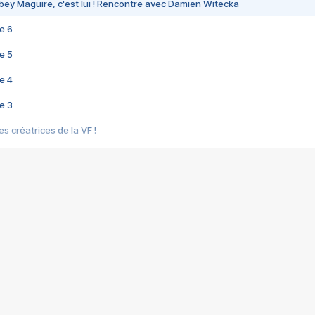
bey Maguire, c'est lui ! Rencontre avec Damien Witecka
e 6
e 5
e 4
e 3
s créatrices de la VF !
e 2
e 1
e Mektoub My Love arrive enfin ! Rencontre avec Shaïn Boumedine et Sal
i : après Toni en famille
elle réalise le bouleversant Dites lui que je l'aime
ais ! Rencontre autour de Vie privée de Rebecca Zlotowski
 de Marguerite, Grave... Rencontre avec Ella Rumpf