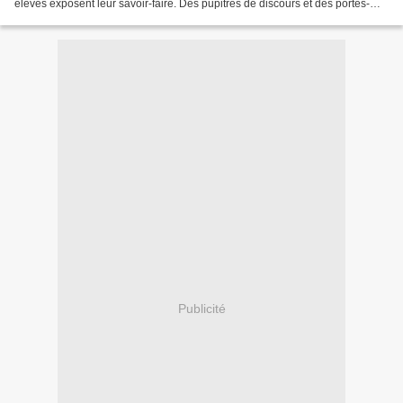
élèves exposent leur savoir-faire. Des pupitres de discours et des portes-
rideaux avec des supports, des grilles...
Publicité