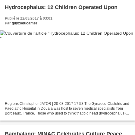
Hydrocephalus: 12 Children Operated Upon
Publié le 22/03/2017 à 03:01
Par
guyzoducamer
Regions Christopher JATOR | 20-03-2017 17:58 The Gynaeco-Obstetric and
Paediatric Hospital in Douala was host to seven medical specialists from
Bordeaux, France. Those who used to think that big head (hydrocephalus)
and epilepsy cannot be medically treated...
Bambalang: MINAC Celebrates Culture Peace,