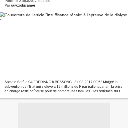
Publié le 21/03/2017 à 02:34
Par
guyzoducamer
Societe Sorèle GUEBEDIANG à BESSONG | 21-03-2017 00:52 Malgré la
subvention de l’Etat qui s’élève à 12 millions de F par patient par an, la prise
en charge reste coûteuse pour de nombreuses familles. Des œdèmes sur le
visage, aux pieds en plus d’un excès...