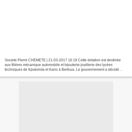
Societe Pierre CHEMETE | 21-03-2017 16:18 Cette dotation est destinée
aux filières mécanique automobile et bijouterie-joaillerie des lycées
techniques de Kpokolota et Kano à Bertoua. Le gouvernement a décidé
d'allouer, durant cette année scolaire, 250...