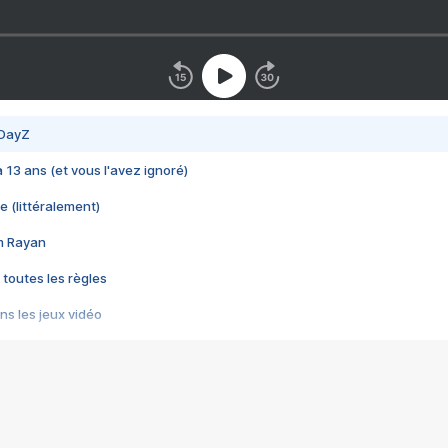
 DayZ
 a 13 ans (et vous l'avez ignoré)
e (littéralement)
im Rayan
 toutes les règles
s les jeux vidéo
us choquant de Rockstar ? - Le scandale BULLY
e plus moche de Steam
du RÊVE tourne au CAUCHEMAR