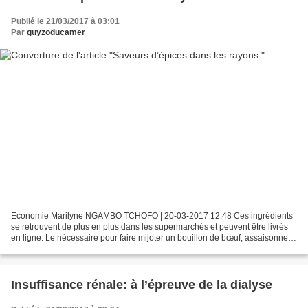
Publié le 21/03/2017 à 03:01
Par
guyzoducamer
Economie Marilyne NGAMBO TCHOFO | 20-03-2017 12:48 Ces ingrédients
se retrouvent de plus en plus dans les supermarchés et peuvent être livrés
en ligne. Le nécessaire pour faire mijoter un bouillon de bœuf, assaisonner
un « mbongo tchobi », réussir une...
Insuffisance rénale: à l’épreuve de la dialyse