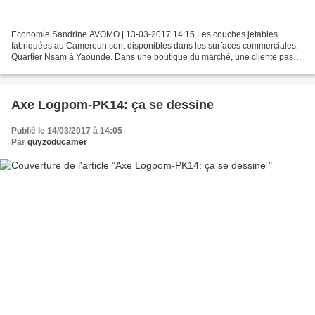
Economie Sandrine AVOMO | 13-03-2017 14:15 Les couches jetables
fabriquées au Cameroun sont disponibles dans les surfaces commerciales.
Quartier Nsam à Yaoundé. Dans une boutique du marché, une cliente passe
cette commande : « un paquet de couches jetables...
Axe Logpom-PK14: ça se dessine
Publié le 14/03/2017 à 14:05
Par
guyzoducamer