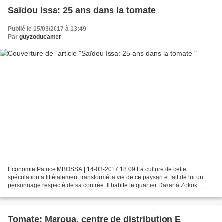
Saïdou Issa: 25 ans dans la tomate
Publié le 15/03/2017 à 13:49
Par
guyzoducamer
Economie Patrice MBOSSA | 14-03-2017 18:09 La culture de cette
spéculation a littéralement transformé la vie de ce paysan et fait de lui un
personnage respecté de sa contrée. Il habite le quartier Dakar à Zokok
Ladéo, une banlieue de Maroua. Saïdou Issa...
Tomate: Maroua, centre de distribution E