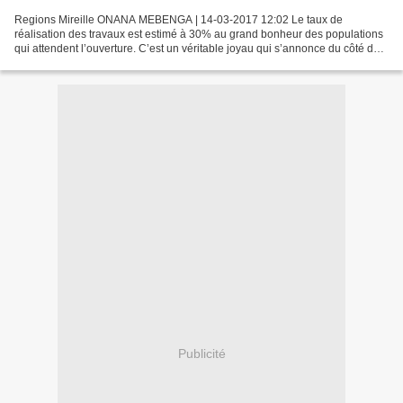
Regions Mireille ONANA MEBENGA | 14-03-2017 12:02 Le taux de
réalisation des travaux est estimé à 30% au grand bonheur des populations
qui attendent l’ouverture. C’est un véritable joyau qui s’annonce du côté de
l’arrondissement de Douala V. L’axe routier...
Publicité