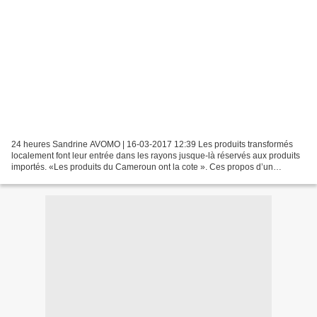
24 heures Sandrine AVOMO | 16-03-2017 12:39 Les produits transformés
localement font leur entrée dans les rayons jusque-là réservés aux produits
importés. «Les produits du Cameroun ont la cote ». Ces propos d’un
responsable de supermarché à Yaoundé témoignent...