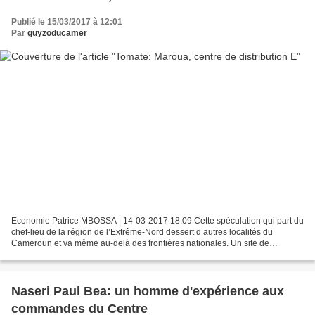
Publié le 15/03/2017 à 12:01
Par
guyzoducamer
Economie Patrice MBOSSA | 14-03-2017 18:09 Cette spéculation qui part du
chef-lieu de la région de l’Extrême-Nord dessert d’autres localités du
Cameroun et va même au-delà des frontières nationales. Un site de
chargement de la tomate est en train de voir...
Naseri Paul Bea: un homme d'expérience aux
commandes du Centre