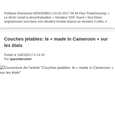
Politique Emmanuel KENDEMEH | 14-03-2017 09:46 Paul Tchatchouang: «
Le déclic serait la décentralisation » Sénateur SDF, Ouest « Nos frères
anglophones sont dans une situation trouble depuis un moment. Certes, il y
a des descentes du gouvernement sur...
Couches jetables: le « made in Cameroon » sur
les étals
Publié le 14/03/2017 à 14:10
Par
guyzoducamer