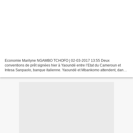
Economie Marilyne NGAMBO TCHOFO | 02-03-2017 13:55 Deux
conventions de prêt signées hier à Yaoundé entre l’Etat du Cameroun et
Intesa Sanpaolo, banque italienne. Yaoundé et Mbankomo attendent, dans
les prochains jours, le début de la construction de 10...