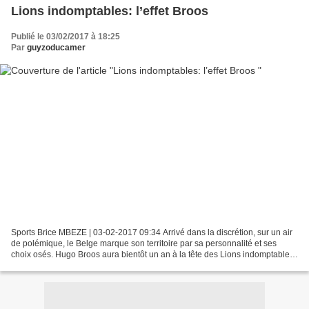
Lions indomptables: l’effet Broos
Publié le 03/02/2017 à 18:25
Par
guyzoducamer
Sports Brice MBEZE | 03-02-2017 09:34 Arrivé dans la discrétion, sur un air
de polémique, le Belge marque son territoire par sa personnalité et ses
choix osés. Hugo Broos aura bientôt un an à la tête des Lions indomptables.
Embarqué en février 2016, son...