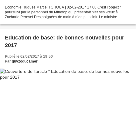
Economie Hugues Marcel TCHOUA | 02-02-2017 17:08 C’est l’objectif
poursuivi par le personnel du Minefop qui présentait hier ses vœux à
Zacharie Perevet Des poignées de main à n’en plus finir. Le ministre
Zacharie Perevet a reçu hier les vœux des responsables...
Education de base: de bonnes nouvelles pour
2017
Publié le 02/02/2017 à 19:50
Par
guyzoducamer