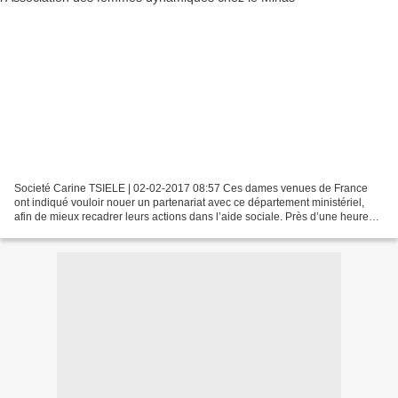
Societé Carine TSIELE | 02-02-2017 08:57 Ces dames venues de France
ont indiqué vouloir nouer un partenariat avec ce département ministériel,
afin de mieux recadrer leurs actions dans l’aide sociale. Près d’une heure
d’échanges et beaucoup de convivialité....