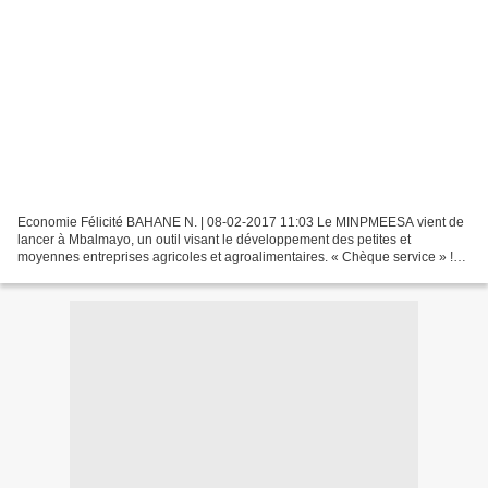
Economie Félicité BAHANE N. | 08-02-2017 11:03 Le MINPMEESA vient de
lancer à Mbalmayo, un outil visant le développement des petites et
moyennes entreprises agricoles et agroalimentaires. « Chèque service » !
Voilà qui sera servi sous peu aux promoteurs...