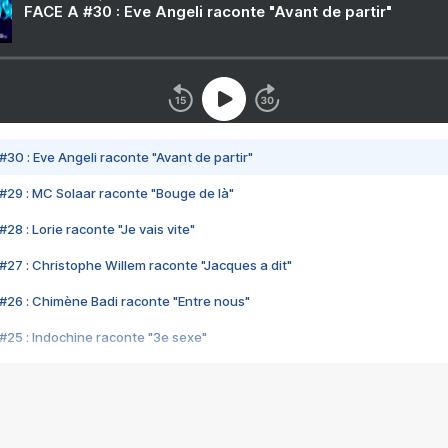
FACE A #30 : Eve Angeli raconte "Avant de partir"
#30 : Eve Angeli raconte "Avant de partir"
#29 : MC Solaar raconte "Bouge de là"
28 : Lorie raconte "Je vais vite"
#27 : Christophe Willem raconte "Jacques a dit"
#26 : Chimène Badi raconte "Entre nous"
#25 : Indochine raconte "3e sexe"
#24 : Zaho raconte "C'est chelou"
#23 : Patrick Bruel raconte "Au café des délices"
#22 : Kyo raconte "Le chemin"