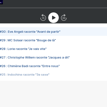
#30 : Eve Angeli raconte "Avant de partir"
#29 : MC Solaar raconte "Bouge de là"
28 : Lorie raconte "Je vais vite"
#27 : Christophe Willem raconte "Jacques a dit"
#26 : Chimène Badi raconte "Entre nous"
#25 : Indochine raconte "3e sexe"
#24 : Zaho raconte "C'est chelou"
#23 : Patrick Bruel raconte "Au café des délices"
#22 : Kyo raconte "Le chemin"