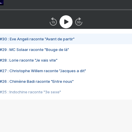
#30 : Eve Angeli raconte "Avant de partir"
#29 : MC Solaar raconte "Bouge de là"
28 : Lorie raconte "Je vais vite"
#27 : Christophe Willem raconte "Jacques a dit"
#26 : Chimène Badi raconte "Entre nous"
#25 : Indochine raconte "3e sexe"
#24 : Zaho raconte "C'est chelou"
#23 : Patrick Bruel raconte "Au café des délices"
#22 : Kyo raconte "Le chemin"