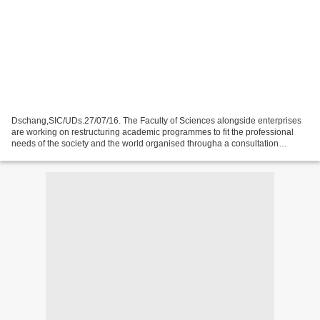
Dschang,SIC/UDs.27/07/16. The Faculty of Sciences alongside enterprises
are working on restructuring academic programmes to fit the professional
needs of the society and the world organised througha a consultation
workshop to run from the 27th to the...