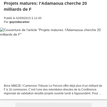
Projets matures: l’Adamaoua cherche 20
milliards de F
Publié le 02/09/2015 à 12:45
Par
guyzoducamer
Brice MBEZE / Cameroon-Tribune Le Feicom offre déjà plus d’un milliard de
F à 16 communes. C’est l’une des retombées directes de la Conférence
régionale de validation desdits projets ouverte lundi à Ngaoundéré. Pour un
coup d’essai, l’antenne régionale...