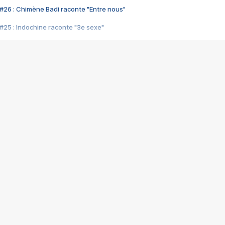
#26 : Chimène Badi raconte "Entre nous"
#25 : Indochine raconte "3e sexe"
#24 : Zaho raconte "C'est chelou"
#23 : Patrick Bruel raconte "Au café des délices"
#22 : Kyo raconte "Le chemin"
#21 : Nolwenn Leroy raconte "Cassé"
#20 : Patrick Hernandez raconte "Born to be alive"
#19 : Lorie raconte "Près de moi"
#18 : Michael Jones raconte "A nos actes manqués" (avec Jean-Jacque
#17 : Khaled raconte "Aïcha"
#16 : Corneille raconte "Parce qu'on vient de loin"
#15 : Indochine raconte "L'aventurier"