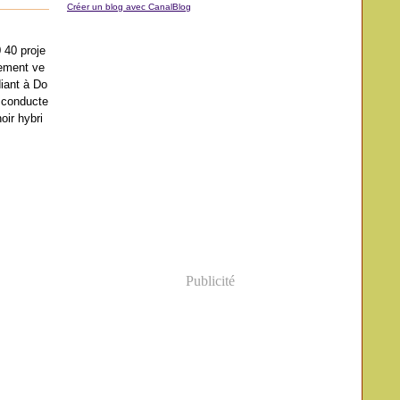
Créer un blog avec CanalBlog
 40 proje
nement ve
diant à Do
 conducte
oir hybri
Publicité