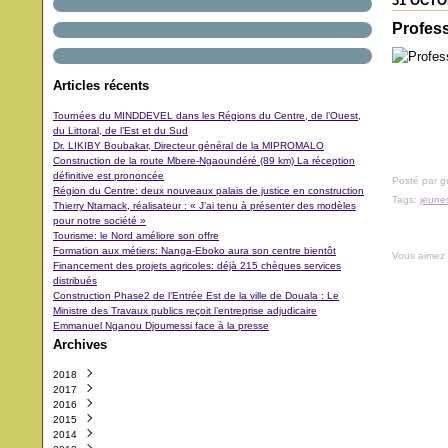
31 OCTO
Profess
Articles récents
Tournées du MINDDEVEL dans les Régions du Centre, de l’Ouest,
du Littoral, de l’Est et du Sud
Dr. LIKIBY Boubakar, Directeur général de la MIPROMALO
Construction de la route Mbere-Ngaoundéré (89 km) La réception
définitive est prononcée
Posté par 
Région du Centre: deux nouveaux palais de justice en construction
Tags:
jeune
Thierry Ntamack, réalisateur : « J’ai tenu à présenter des modèles
pour notre société »
Tourisme: le Nord améliore son offre
Formation aux métiers: Nanga-Eboko aura son centre bientôt
Vous aimez
Financement des projets agricoles: déjà 215 chèques services
distribués
Construction Phase2 de l’Entrée Est de la ville de Douala : Le
Ministre des Travaux publics reçoit l’entreprise adjudicaire
Emmanuel Nganou Djoumessi face à la presse
Archives
2018
2017
Octobre
(3)
2016
Septembre
Décembre
(42)
(5)
2015
Août
Novembre
Décembre
(11)
(31)
(29)
2014
Juillet
Octobre
Novembre
Décembre
(11)
(48)
(64)
(40)