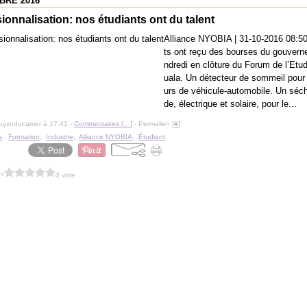
BRE 2016
ionnalisation: nos étudiants ont du talent
Alliance NYOBIA | 31-10-2016 08:50
ts ont reçu des bourses du gouver
ndredi en clôture du Forum de l’Etu
uala. Un détecteur de sommeil pour
urs de véhicule-automobile. Un séch
de, électrique et solaire, pour le...
guyzoducamer à 17:41 -
Commentaires [
…
]
- Permalien [
#
]
s
,
Formation
,
Industrie
,
Alliance NYOBIA
,
Étudiant
 ?
0 vote