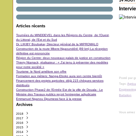
14 AOÛT
Intervi
Articles récents
Tournées du MINDDEVEL dans les Régions du Centre, de l’Ouest,
du Littoral, de l’Est et du Sud
Dr. LIKIBY Boubakar, Directeur général de la MIPROMALO
Construction de la route Mbere-Ngaoundéré (89 km) La réception
définitive est prononcée
Région du Centre: deux nouveaux palais de justice en construction
Thierry Ntamack, réalisateur : « J’ai tenu à présenter des modèles
pour notre société »
Tourisme: le Nord améliore son offre
Formation aux métiers: Nanga-Eboko aura son centre bientôt
Posté par 
Financement des projets agricoles: déjà 215 chèques services
Tags:
Agricu
distribués
Engineering
Construction Phase2 de l’Entrée Est de la ville de Douala : Le
Ministre des Travaux publics reçoit l’entreprise adjudicaire
Battalion
Emmanuel Nganou Djoumessi face à la presse
Archives
Vous aimez
2018
2017
Octobre
(3)
2016
Septembre
Décembre
(42)
(5)
2015
Août
Novembre
Décembre
(11)
(31)
(29)
2014
Juillet
Octobre
Novembre
Décembre
(11)
(48)
(64)
(40)