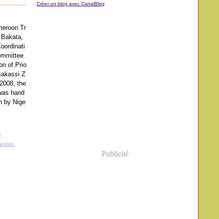
Créer un blog avec CanalBlog
meroon Tr
 Bakata,
oordinati
ommittee
on of Prio
 Bakassi Z
2008, the
was hand
n by Nige
y
vention
Publicité