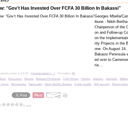
 2015
ew: “Gov’t Has Invested Over FCFA 30 Billion In Bakassi”
Georges Mbella/Ca
ibune - Ndoh Bertha
Chairperson of the C
on and Follow-up C
on the Implementati
rity Projects in the
one. On August 14, 
Bakassi Peninsula 
ed over to Cameroo
ria....
guyzoducamer à 13:26 -
Commentaires [
…
]
- Permalien [
#
]
lture
,
Education
,
Nigeria
,
Bakassi Peninsula
,
Cold Stores
,
Fishing
,
Idabato
,
Isangele
,
Militar
 Corps
,
Mundemba
,
Nationality
,
Ndoh Bertha Bekata
,
Public health
,
BIR security
,
Rapid Inter
 ?
0 vote