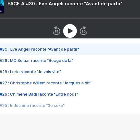
FACE A #30 : Eve Angeli raconte "Avant de partir"
#30 : Eve Angeli raconte "Avant de partir"
#29 : MC Solaar raconte "Bouge de là"
28 : Lorie raconte "Je vais vite"
#27 : Christophe Willem raconte "Jacques a dit"
#26 : Chimène Badi raconte "Entre nous"
#25 : Indochine raconte "3e sexe"
#24 : Zaho raconte "C'est chelou"
#23 : Patrick Bruel raconte "Au café des délices"
#22 : Kyo raconte "Le chemin"