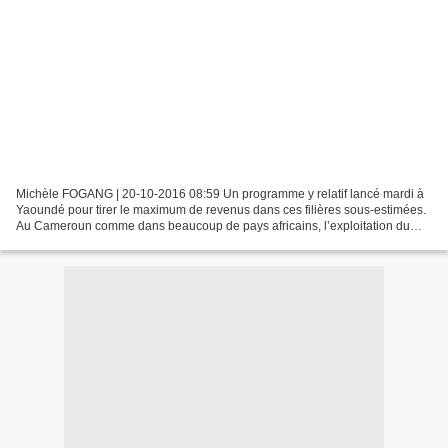
Michèle FOGANG | 20-10-2016 08:59 Un programme y relatif lancé mardi à
Yaoundé pour tirer le maximum de revenus dans ces filières sous-estimées.
Au Cameroun comme dans beaucoup de pays africains, l’exploitation du
sable, du marbre, du gravier ou du calcaire...