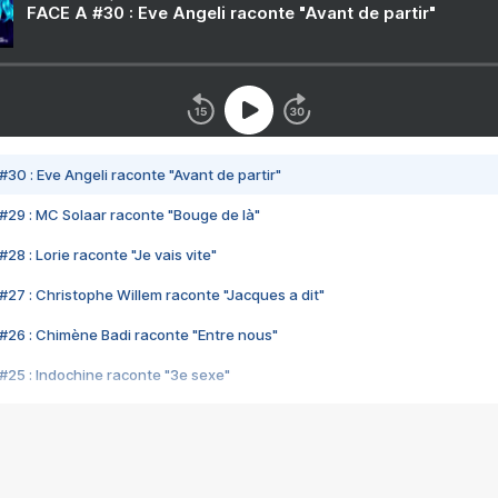
FACE A #30 : Eve Angeli raconte "Avant de partir"
#30 : Eve Angeli raconte "Avant de partir"
#29 : MC Solaar raconte "Bouge de là"
28 : Lorie raconte "Je vais vite"
#27 : Christophe Willem raconte "Jacques a dit"
#26 : Chimène Badi raconte "Entre nous"
#25 : Indochine raconte "3e sexe"
#24 : Zaho raconte "C'est chelou"
#23 : Patrick Bruel raconte "Au café des délices"
#22 : Kyo raconte "Le chemin"