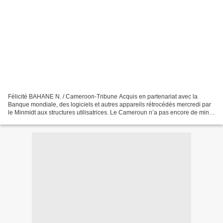
Félicité BAHANE N. / Cameroon-Tribune Acquis en partenariat avec la
Banque mondiale, des logiciels et autres appareils rétrocédés mercredi par
le Minmidt aux structures utilisatrices. Le Cameroun n’a pas encore de mine
industrielle en activité. Seuls...