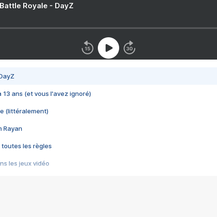
 Battle Royale - DayZ
 DayZ
 a 13 ans (et vous l'avez ignoré)
e (littéralement)
im Rayan
 toutes les règles
s les jeux vidéo
us choquant de Rockstar ? - Le scandale BULLY
e plus moche de Steam
du RÊVE tourne au CAUCHEMAR