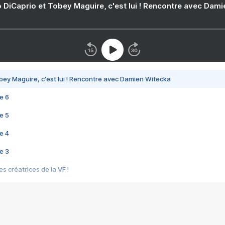
 DiCaprio et Tobey Maguire, c'est lui ! Rencontre avec Dam
bey Maguire, c'est lui ! Rencontre avec Damien Witecka
e 6
e 5
e 4
e 3
s créatrices de la VF !
e 2
e 1
e Mektoub My Love arrive enfin ! Rencontre avec Shaïn Boumedine et Sal