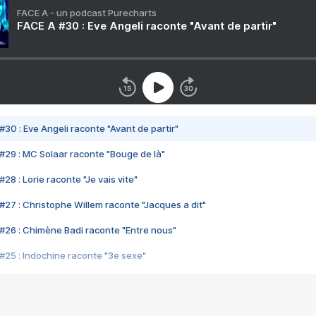
FACE A - un podcast Purecharts
FACE A #30 : Eve Angeli raconte "Avant de partir"
#30 : Eve Angeli raconte "Avant de partir"
#29 : MC Solaar raconte "Bouge de là"
28 : Lorie raconte "Je vais vite"
#27 : Christophe Willem raconte "Jacques a dit"
#26 : Chimène Badi raconte "Entre nous"
#25 : Indochine raconte "3e sexe"
#24 : Zaho raconte "C'est chelou"
#23 : Patrick Bruel raconte "Au café des délices"